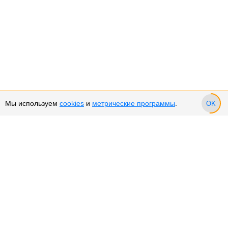
Мы используем
cookies
и
метрические программы
.
OK
Сервис и поддержка
Оплата частями
Возврат и обмен товара
Возврат денежных средств