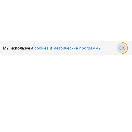
Мы используем
cookies
и
метрические программы
.
OK
Сервис и поддержка
Оплата частями
Возврат и обмен товара
Возврат денежных средств
Использование Cookies
Рекомендательные технологии