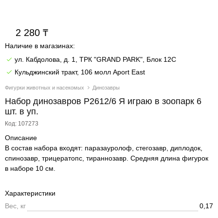
2 280
Наличие в магазинах:
ул. Кабдолова, д. 1, ТРК "GRAND PARK", Блок 12C
Кульджинский тракт, 106 молл Aport East
Фигурки животных и насекомых
Динозавры
Набор динозавров P2612/6 Я играю в зоопарк 6
шт. в уп.
Код: 107273
Описание
В состав набора входят: паразауролоф, стегозавр, диплодок,
спинозавр, трицератопс, тираннозавр. Средняя длина фигурок
в наборе 10 см.
Характеристики
Вес, кг
0,17