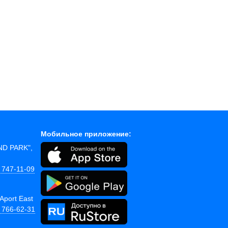
Мобильное приложение:
AND PARK",
 747-11-09
Aport East
) 766-62-31