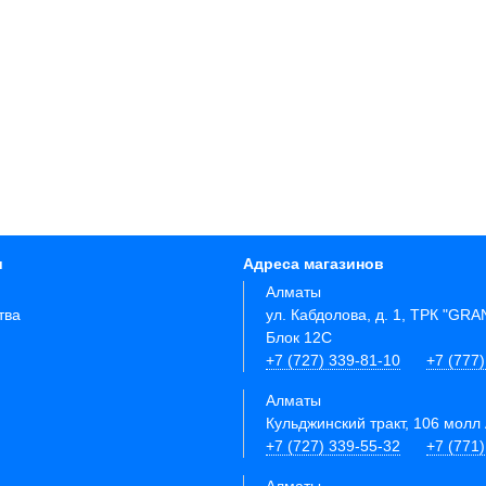
и
Адреса магазинов
Алматы
тва
ул. Кабдолова, д. 1, ТРК "GR
Блок 12C
+7 (727) 339-81-10
+7 (777)
Алматы
Кульджинский тракт, 106 молл 
+7 (727) 339-55-32
+7 (771