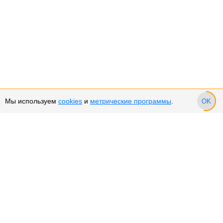
Мы используем
cookies
и
метрические программы
.
OK
Сервис и поддержка
Оплата частями
Возврат и обмен товара
Возврат денежных средств