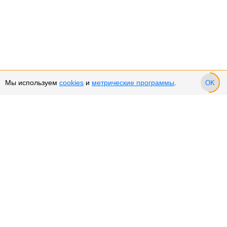
Мы используем
cookies
и
метрические программы
.
OK
Сервис и поддержка
Оплата частями
Возврат и обмен товара
Возврат денежных средств
Использование Cookies
Рекомендательные технологии