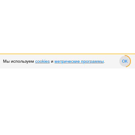
Мы используем
cookies
и
метрические программы
.
OK
Сервис и поддержка
Оплата частями
Возврат и обмен товара
Возврат денежных средств