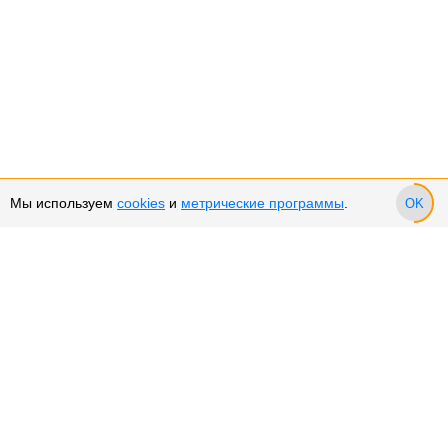
Мы используем
cookies
и
метрические программы
.
OK
Сервис и поддержка
Оплата частями
Возврат и обмен товара
Возврат денежных средств