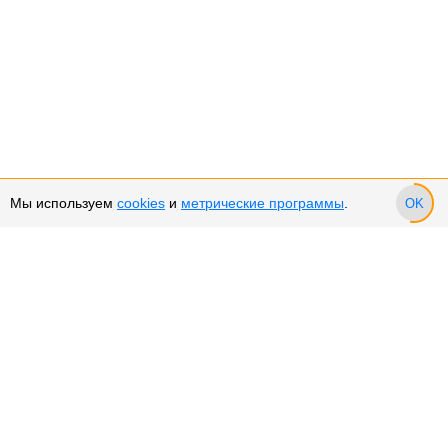
Мы используем
cookies
и
метрические программы
.
OK
Сервис и поддержка
Оплата частями
Возврат и обмен товара
Возврат денежных средств