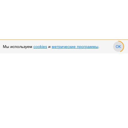
Мы используем
cookies
и
метрические программы
.
OK
Сервис и поддержка
Оплата частями
Возврат и обмен товара
Возврат денежных средств
Использование Cookies
Рекомендательные технологии