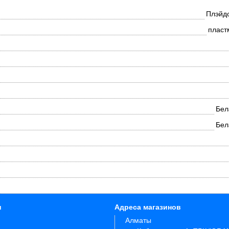
Плэйд
пласт
Бел
Бел
и
Адреса магазинов
Алматы