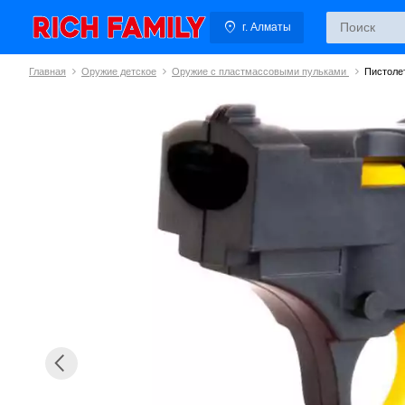
г. Алматы
Главная
Оружие детское
Оружие с пластмассовыми пульками
Пистоле