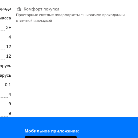
орадо
Комфорт покупки
Просторные светлые гипермаркеты с широкими проходами и
масса
отличной выкладкой
3+
4
12
12
арусь
арусь
0,1
4
9
9
Мобильное приложение: