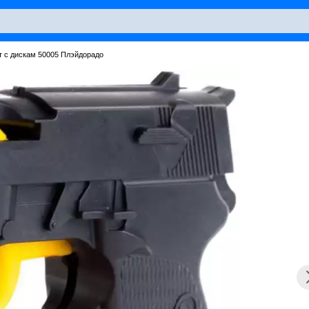
т с дискам 50005 Плэйдорадо