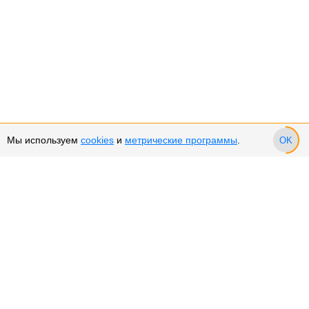
Мы используем
cookies
и
метрические программы
.
OK
Сервис и поддержка
Оплата частями
Возврат и обмен товара
Возврат денежных средств