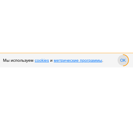
Мы используем
cookies
и
метрические программы
.
OK
Сервис и поддержка
Оплата частями
Возврат и обмен товара
Возврат денежных средств