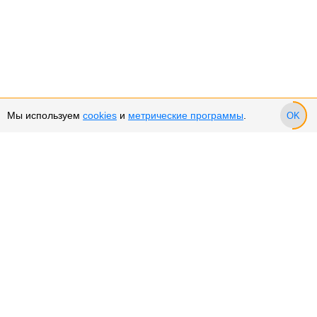
Мы используем
cookies
и
метрические программы
.
OK
Сервис и поддержка
Оплата частями
Возврат и обмен товара
Возврат денежных средств
Использование Cookies
Рекомендательные технологии