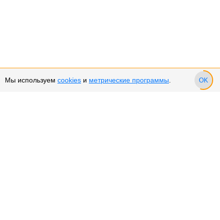
Мы используем
cookies
и
метрические программы
.
OK
Сервис и поддержка
Оплата частями
Возврат и обмен товара
Возврат денежных средств
Использование Cookies
Рекомендательные технологии