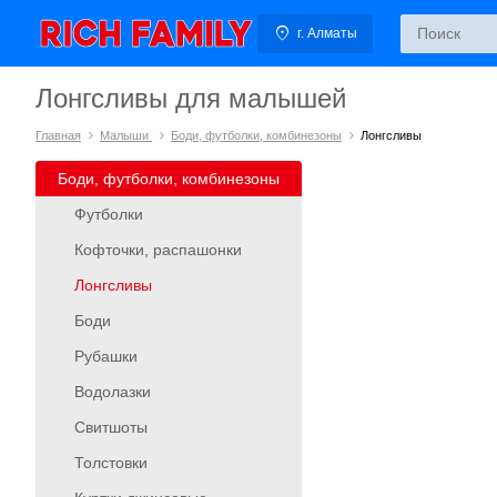
г. Алматы
Лонгсливы для малышей
Главная
Малыши
Боди, футболки, комбинезоны
Лонгсливы
Боди, футболки, комбинезоны
Футболки
Кофточки, распашонки
Лонгсливы
Боди
Рубашки
Водолазки
Свитшоты
Толстовки