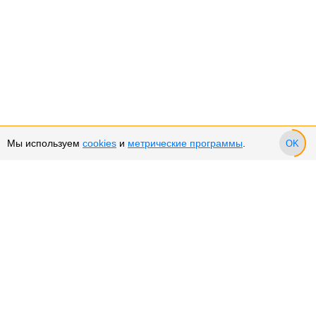
Мы используем
cookies
и
метрические программы
.
OK
Сервис и поддержка
Оплата частями
Возврат и обмен товара
Возврат денежных средств