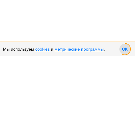
Мы используем
cookies
и
метрические программы
.
OK
Сервис и поддержка
Оплата частями
Возврат и обмен товара
Возврат денежных средств
Использование Cookies
Рекомендательные технологии