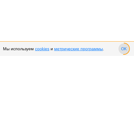
Мы используем
cookies
и
метрические программы
.
OK
Сервис и поддержка
Оплата частями
Возврат и обмен товара
Возврат денежных средств
Использование Cookies
Рекомендательные технологии