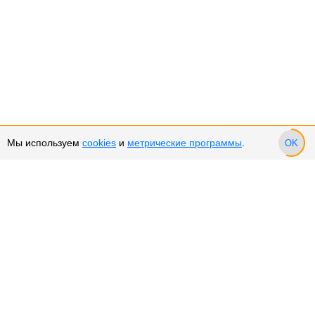
Мы используем
cookies
и
метрические программы
.
OK
Сервис и поддержка
Оплата частями
Возврат и обмен товара
Возврат денежных средств