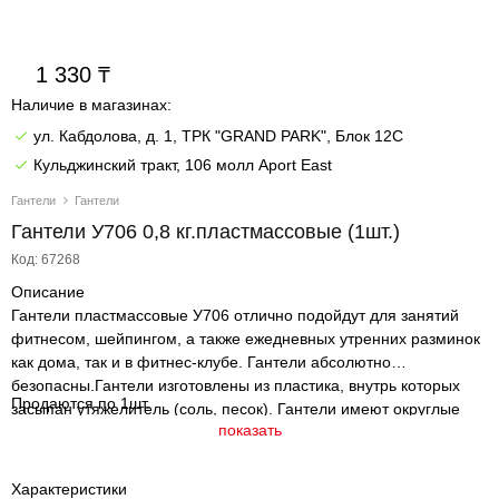
1 330
Наличие в магазинах:
ул. Кабдолова, д. 1, ТРК "GRAND PARK", Блок 12C
Кульджинский тракт, 106 молл Aport East
Гантели
Гантели
Гантели У706 0,8 кг.пластмассовые (1шт.)
Код: 67268
Описание
Гантели пластмассовые У706 отлично подойдут для занятий
фитнесом, шейпингом, а также ежедневных утренних разминок
как дома, так и в фитнес-клубе. Гантели абсолютно
безопасны.Гантели изготовлены из пластика, внутрь которых
Продаются по 1шт.
засыпан утяжелитель (соль, песок). Гантели имеют округлые
показать
формы и плотную заглушку. В зависимости от возраста ребенка
и его физического состояния можно изменять вес. Следует
начинать занятия с меньшего веса и затем постепенно его
Характеристики