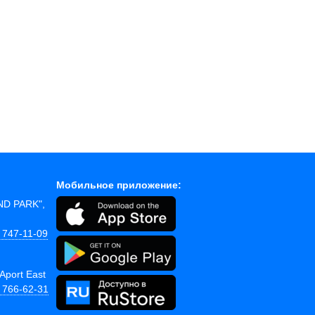
Мобильное приложение:
AND PARK",
 747-11-09
Aport East
) 766-62-31