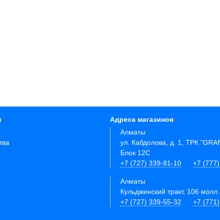
и
Адреса магазинов
Алматы
тва
ул. Кабдолова, д. 1, ТРК "GR
Блок 12C
+7 (727) 339-81-10
+7 (777)
Алматы
Кульджинский тракт, 106 молл 
+7 (727) 339-55-32
+7 (771