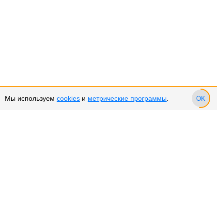
Мы используем
cookies
и
метрические программы
.
OK
Сервис и поддержка
Оплата частями
Возврат и обмен товара
Возврат денежных средств