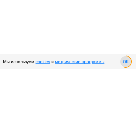
Мы используем
cookies
и
метрические программы
.
OK
Сервис и поддержка
Оплата частями
Возврат и обмен товара
Возврат денежных средств