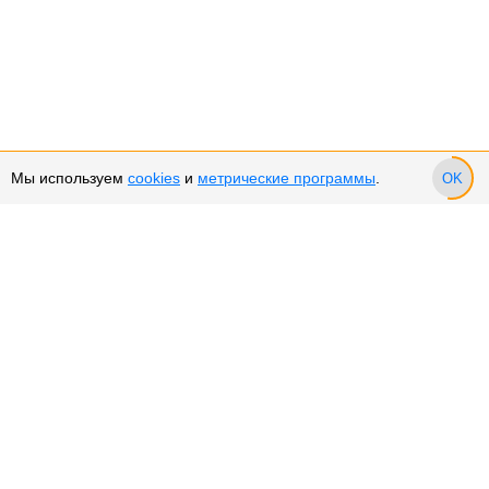
Мы используем
cookies
и
метрические программы
.
OK
Сервис и поддержка
Оплата частями
Возврат и обмен товара
Возврат денежных средств
Использование Cookies
Рекомендательные технологии