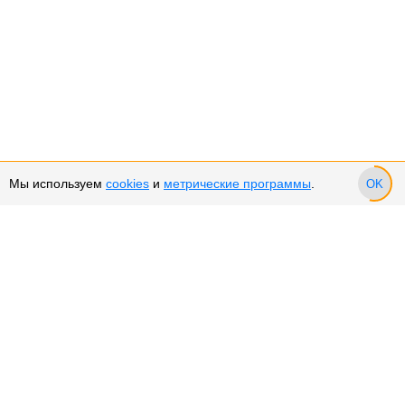
Мы используем
cookies
и
метрические программы
.
OK
Сервис и поддержка
Оплата частями
Возврат и обмен товара
Возврат денежных средств