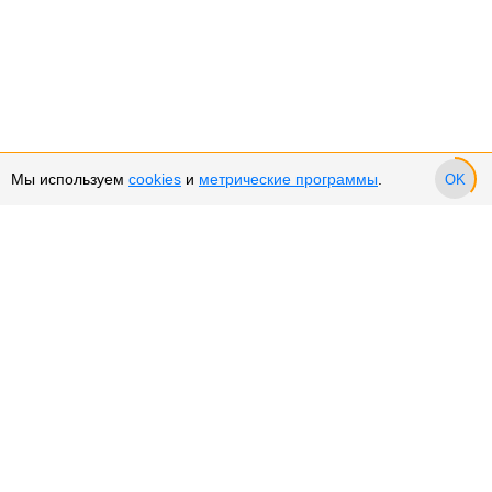
Мы используем
cookies
и
метрические программы
.
OK
Сервис и поддержка
Оплата частями
Возврат и обмен товара
Возврат денежных средств
Использование Cookies
Рекомендательные технологии