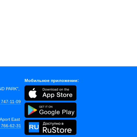
Мобильное приложение:
AND PARK",
 747-11-09
Aport East
) 766-62-31