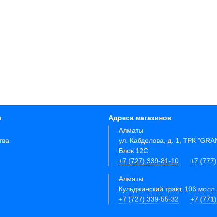
и
Адреса магазинов
Алматы
тва
ул. Кабдолова, д. 1, ТРК "GR
Блок 12C
+7 (727) 339-81-10
+7 (777)
Алматы
Кульджинский тракт, 106 молл 
+7 (727) 339-55-32
+7 (771