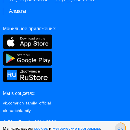
Алматы
Мобильное приложение:
Мы в соцсетях:
vk.com/rich_family_official
ok.ru/richfamily
© Rich Family, 2011-2026
Мы используем
cookies
и
метрические программы
.
OK
p.2.10.1127