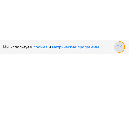
Мы используем
cookies
и
метрические программы
.
OK
Сервис и поддержка
Оплата частями
Возврат и обмен товара
Возврат денежных средств
Использование Cookies
Рекомендательные технологии