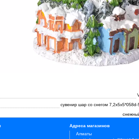
сувенир шар со снегом 7,2х5х5*058d-
снежны
и
Адреса магазинов
Алматы