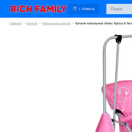
г. Алматы
Главная
Качели
Напольные качели
Качели напольные Апекс Кроха А без