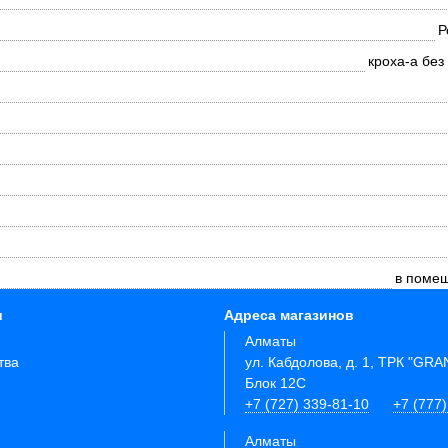
Р
кроха-а без
в поме
и
Адреса магазинов
Алматы
тва
ул. Кабдолова, д. 1, ТРК "GR
Блок 12C
+7 (727) 339-81-10
+7 (777)
Алматы