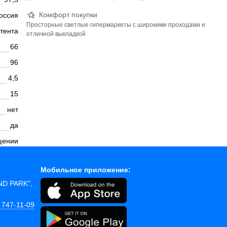
Комфорт покупки
оссия
Просторные светлые гипермаркеты с широкими проходами и
 тента
отличной выкладкой
66
96
4,5
15
нет
да
щении
Мобильное приложение:
AND PARK",
 747-11-09