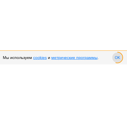
Мы используем
cookies
и
метрические программы
.
OK
Сервис и поддержка
Оплата частями
Возврат и обмен товара
Возврат денежных средств