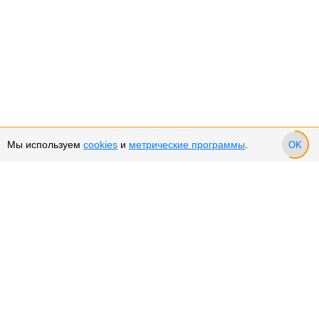
Мы используем
cookies
и
метрические программы
.
OK
Сервис и поддержка
Оплата частями
Возврат и обмен товара
Возврат денежных средств