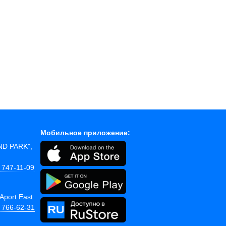
Мобильное приложение:
AND PARK",
 747-11-09
Aport East
) 766-62-31