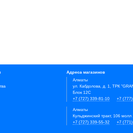
и
Адреса магазинов
Алматы
тва
ул. Кабдолова, д. 1, ТРК "GR
Блок 12C
+7 (727) 339-81-10
+7 (777)
Алматы
Кульджинский тракт, 106 молл 
+7 (727) 339-55-32
+7 (771