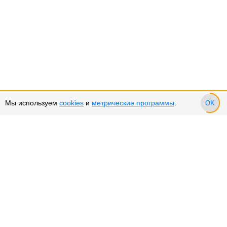
Мы используем
cookies
и
метрические программы
.
OK
Сервис и поддержка
Оплата частями
Возврат и обмен товара
Возврат денежных средств