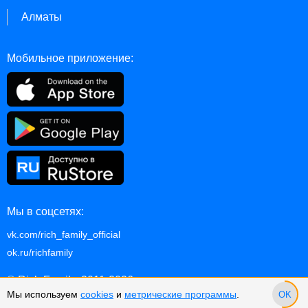
Алматы
Мобильное приложение:
Мы в соцсетях:
vk.com/rich_family_official
ok.ru/richfamily
© Rich Family, 2011-2026
Мы используем
cookies
и
метрические программы
.
OK
p.2.10.1127