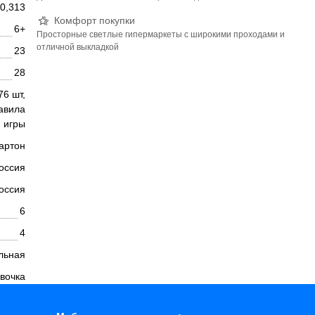
0,313
Комфорт покупки
6+
Просторные светлые гипермаркеты с широкими проходами и
отличной выкладкой
23
28
76 шт,
равила
игры
артон
оссия
оссия
6
4
льная
вочка