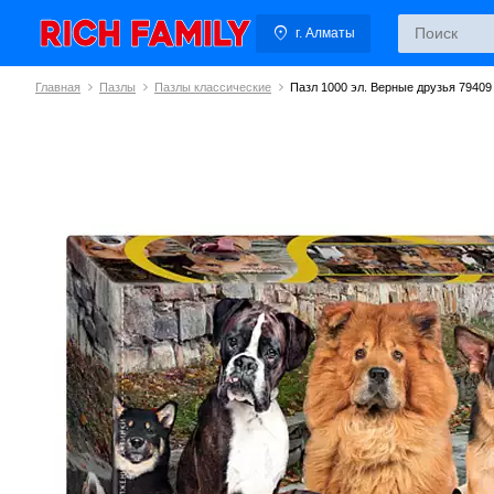
г. Алматы
Главная
Пазлы
Пазлы классические
Пазл 1000 эл. Верные друзья 79409