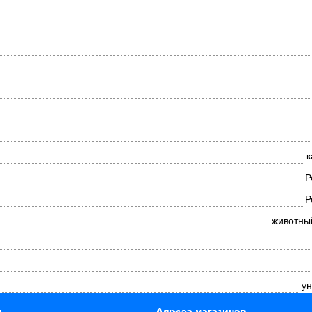
к
Р
Р
животны
ун
и
Адреса магазинов