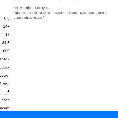
Комфорт покупки
Просторные светлые гипермаркеты с широкими проходами и
отличной выкладкой
0,6
14+
15
34,5
1 000
артон
оссия
оссия
й мир
6
пазл
исекс