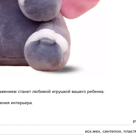
ажением станет любимой игрушкой вашего ребенка.
шения интерьера.
Р
иск.мех, синтепон, плас