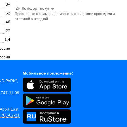
3+
Комфорт покупки
52
Просторные светлые гипермаркеты с широкими проходами и
отличной выкладкой
46
27
1,4
оссия
оссия
Мобильное приложение:
AND PARK",
 747-11-09
Aport East
) 766-62-31