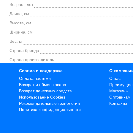
Возраст, лет
Длина, см
Высота, см
Ширина, см
Вес, кг
Страна бренда
Страна производитель
Сервис и поддержка
О компани
Оплата частями
О нас
Возврат и обмен товара
Преимущес
Возврат денежных средств
Магазины
Использование Cookies
Оптовикам
Рекомендательные технологии
Контакты
Политика конфиденциальности