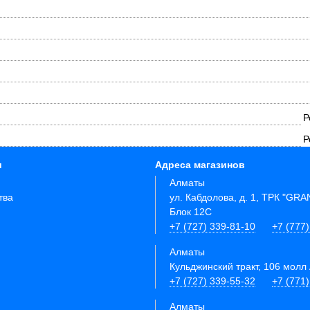
Р
Р
и
Адреса магазинов
Алматы
тва
ул. Кабдолова, д. 1, ТРК "GR
Блок 12C
+7 (727) 339-81-10
+7 (777)
Алматы
Кульджинский тракт, 106 молл 
+7 (727) 339-55-32
+7 (771
Алматы