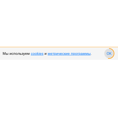
Мы используем
cookies
и
метрические программы
.
OK
Сервис и поддержка
Оплата частями
Возврат и обмен товара
Возврат денежных средств