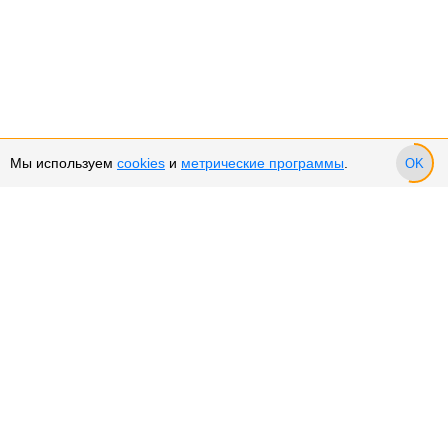
Мы используем
cookies
и
метрические программы
.
OK
Сервис и поддержка
Оплата частями
Возврат и обмен товара
Возврат денежных средств
Использование Cookies
Рекомендательные технологии