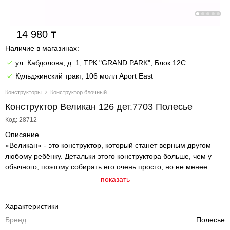
14 980
Наличие в магазинах:
ул. Кабдолова, д. 1, ТРК "GRAND PARK", Блок 12C
Кульджинский тракт, 106 молл Aport East
Конструкторы
Конструктор блочный
Конструктор Великан 126 дет.7703 Полесье
Код: 28712
Описание
«Великан» - это конструктор, который станет верным другом
любому ребёнку. Детальки этого конструктора больше, чем у
обычного, поэтому собирать его очень просто, но не менее
интересно. Округлость элементов позволяет избежать любых
показать
травм во время игры. Благодаря достаточно большому
количеству элементов в «Великане», малыш может развивать
Характеристики
фантазию, конструируя абсолютно разные фигуры, предметы и
Бренд
Полесье
здания. Детали конструктора имеют яркое оформление,