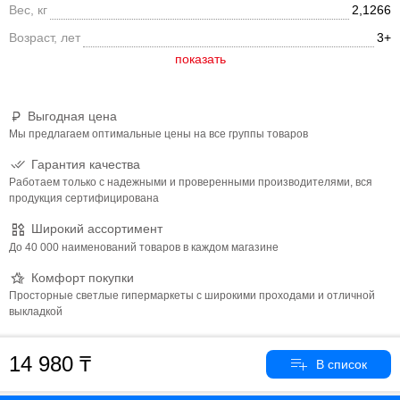
благодаря которому ребёнок познаёт цвет.Конструкторы серии
Вес, кг
2,1266
Великан выполнены из высококачественного материала и
Возраст, лет
3+
полностью безопасны для детей.
Выгодная цена
Мы предлагаем оптимальные цены на все группы товаров
Гарантия качества
Работаем только с надежными и проверенными производителями, вся
продукция сертифицирована
Широкий ассортимент
До 40 000 наименований товаров в каждом магазине
Комфорт покупки
Просторные светлые гипермаркеты с широкими проходами и отличной
выкладкой
14 980