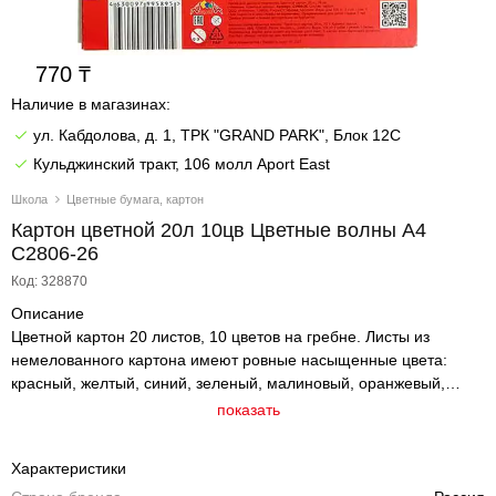
770
Наличие в магазинах:
ул. Кабдолова, д. 1, ТРК "GRAND PARK", Блок 12C
Кульджинский тракт, 106 молл Aport East
Школа
Цветные бумага, картон
Картон цветной 20л 10цв Цветные волны А4
С2806-26
Код: 328870
Описание
Цветной картон 20 листов, 10 цветов на гребне. Листы из
немелованного картона имеют ровные насыщенные цвета:
красный, желтый, синий, зеленый, малиновый, оранжевый,
коричневый, черный, белый, фиолетовый. Цветной картон
показать
предназначен для создания детских поделок, аппликаций и
декорирования. Легко режется ножницами, сгибается и клеится.
Характеристики
Листы картона скреплены двойной евроспиралью. Обложка