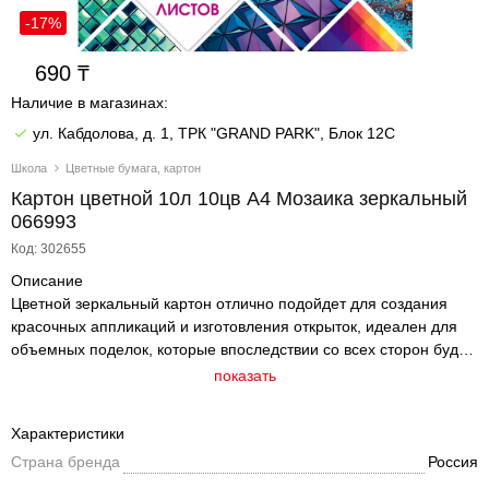
-17%
690
Наличие в магазинах:
ул. Кабдолова, д. 1, ТРК "GRAND PARK", Блок 12C
Школа
Цветные бумага, картон
Картон цветной 10л 10цв А4 Мозаика зеркальный
066993
Код: 302655
Описание
Цветной зеркальный картон отлично подойдет для создания
красочных аппликаций и изготовления открыток, идеален для
объемных поделок, которые впоследствии со всех сторон будут
выглядеть эстетично и сохранять целостность конструкции и
показать
творческой идеи. В наборе представлены десять ярких цветов
на десяти листах А4 формата. Папка: мелованный картон.
Характеристики
Страна бренда
Россия