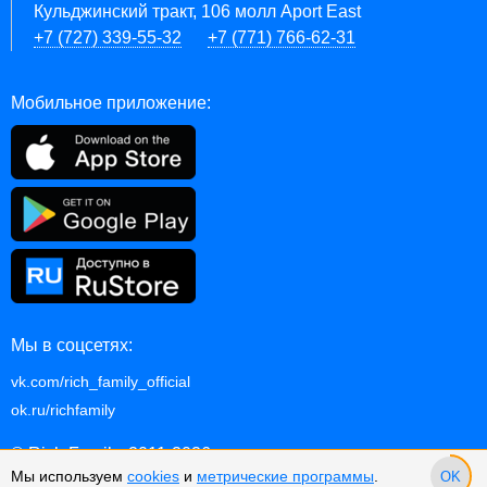
Кульджинский тракт, 106 молл Aport East
+7 (727) 339-55-32
+7 (771) 766-62-31
Мобильное приложение:
Мы в соцсетях:
vk.com/rich_family_official
ok.ru/richfamily
© Rich Family, 2011-2026
Мы используем
cookies
и
метрические программы
.
OK
p.2.10.1127