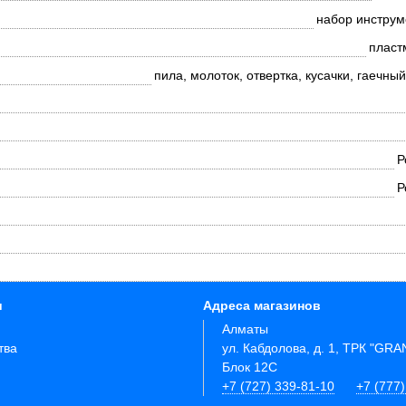
набор инструм
пласт
пила, молоток, отвертка, кусачки, гаечны
Р
Р
и
Адреса магазинов
Алматы
тва
ул. Кабдолова, д. 1, ТРК "GR
Блок 12C
+7 (727) 339-81-10
+7 (777)