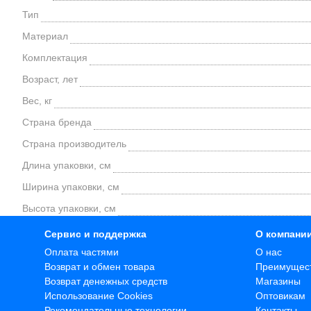
Тип
Материал
Комплектация
Возраст, лет
Вес, кг
Страна бренда
Страна производитель
Длина упаковки, см
Ширина упаковки, см
Высота упаковки, см
Сервис и поддержка
О компани
Оплата частями
О нас
Возврат и обмен товара
Преимущес
Возврат денежных средств
Магазины
Использование Cookies
Оптовикам
Рекомендательные технологии
Контакты