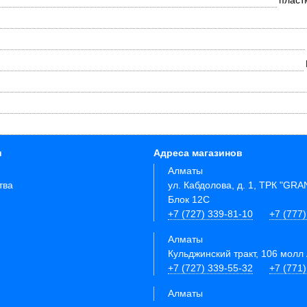
пласт
и
Адреса магазинов
Алматы
тва
ул. Кабдолова, д. 1, ТРК "GR
Блок 12C
+7 (727) 339-81-10
+7 (777)
Алматы
Кульджинский тракт, 106 молл 
+7 (727) 339-55-32
+7 (771
Алматы