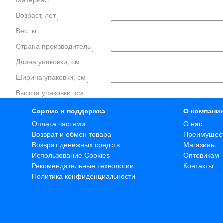
Материал
Возраст, лет
Вес, кг
Страна производитель
Длина упаковки, см
Ширина упаковки, см
Высота упаковки, см
Сервис и поддержка
О компани
Оплата частями
О нас
Возврат и обмен товара
Преимущес
Возврат денежных средств
Магазины
Использование Cookies
Оптовикам
Рекомендательные технологии
Контакты
Политика конфиденциальности