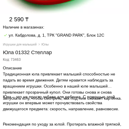
2 590
Наличие в магазинах:
ул. Кабдолова, д. 1, ТРК "GRAND PARK", Блок 12C
Игрушки для малышей
Юлы
Юла 01332 Стеллар
Код: 73463
Описание
Традиционная юла привлекает малышей способностью не
падать во время движения. Детям нравится наблюдать за
вращением игрушки. Особенно в нашей юле малышей
привлекает прозрачный купол. Они готовы снова и снова
Юла – это не просто забава для ребенка. С помощью этой
запускать юлу, чтобы смотреть, как под ним оживает картинка.
игрушки он впервые может прочувствовать свойства
движущегося предмета: скорость, направление, равновесие.
Рекомендация по уходу за юлой. Протирать влажной тряпкой,