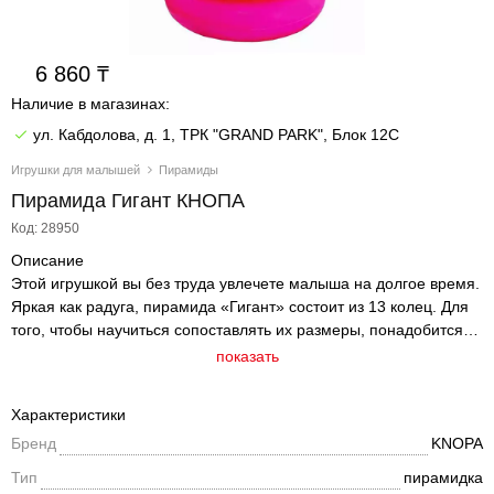
6 860
Наличие в магазинах:
ул. Кабдолова, д. 1, ТРК "GRAND PARK", Блок 12C
Игрушки для малышей
Пирамиды
Пирамида Гигант КНОПА
Код: 28950
Описание
Этой игрушкой вы без труда увлечете малыша на долгое время.
Яркая как радуга, пирамида «Гигант» состоит из 13 колец. Для
того, чтобы научиться сопоставлять их размеры, понадобится
не один час. Хотите развивать логическое мышление вашего
показать
ребенка с раннего возраста? Тогда вам обязательно нужно
купить пирамиду «Гигант» в интернет-магазине «Пластмастер».
Характеристики
Бренд
KNOPA
Тип
пирамидка